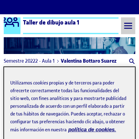
Logo Ágora
Taller de dibujo aula 1
Saltar al contenido
Semestre 20222 - Aula 1
Valentina Bottaro Suarez
Valentina Bottaro Suarez
Utilizamos
cookies
propias y de terceros para poder
ofrecerte correctamente todas las funcionalidades del
La conciencia de la experimentación
Publicado por
sitio web, con fines analíticos y para mostrarte publicidad
Publicado por
Valentina Bottaro Suarez
personalizada de acuerdo con un perfil elaborado a partir
Visibilidad:
Fecha de publicación
1 junio, 2023 12:07 pm
en La conciencia de la experiment
Pública
-
1 Jun 2023
-
4 comentarios
de tus hábitos de navegación. Puedes aceptar, rechazar o
configurar tus preferencias haciendo clic abajo, u obtener
más información en nuestra
política de cookies.