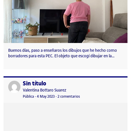
Buenos días, paso a enseñaros los dibujos que he hecho como
borradores para esta PEC. El objeto que escogí dibujar en la…
Sin título
Publicado por
Publicado por
Valentina Bottaro Suarez
Visibilidad:
Fecha de publicación
en Sin título
Pública
-
4 May 2023
-
2 comentarios