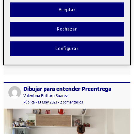
Aceptar
Rechazar
Configurar
Buenos días a Tod@s! Hoy os paso a compartir unos dibujos que
he realizado en base a unas manchas y líneas que…
Dibujar para entender Preentrega
Publicado por
Publicado por
Valentina Bottaro Suarez
Visibilidad:
Fecha de publicación
en Dibujar para entender Preen
Pública
-
13 May 2023
-
2 comentarios